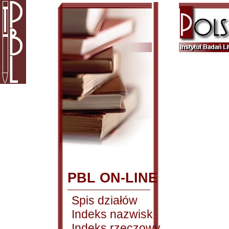
PBL ON-LINE
Spis działów
Indeks nazwisk
Indeks rzeczowy