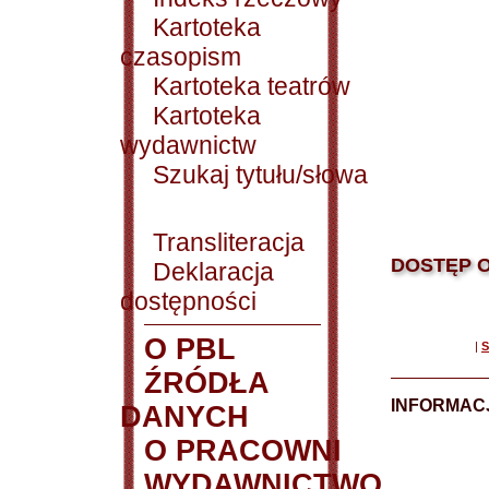
Kartoteka
czasopism
Kartoteka teatrów
Kartoteka
wydawnictw
Szukaj tytułu/słowa
Transliteracja
DOSTĘP O
Deklaracja
dostępności
O PBL
|
S
ŹRÓDŁA
INFORMAC
DANYCH
O PRACOWNI
WYDAWNICTWO