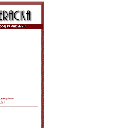
czasopism
|
ułu
|