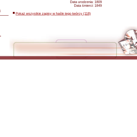
Data urodzenia:
1809
Data śmierci:
1849
i
Pokaż wszystkie zapisy w haśle tego twórcy (118)
L