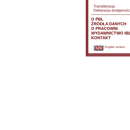
Transliteracja
Deklaracja dostępnośc
O PBL
ŹRÓDŁA DANYCH
O PRACOWNI
WYDAWNICTWO IB
KONTAKT
English version