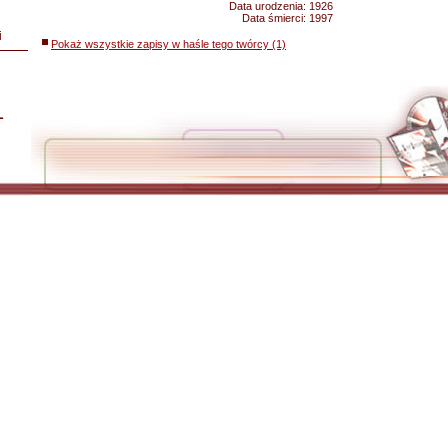
Data urodzenia:
1926
Data śmierci:
1997
i
Pokaż wszystkie zapisy w haśle tego twórcy (1)
L