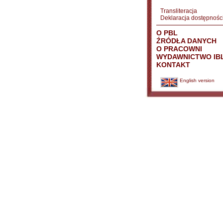
Transliteracja
Deklaracja dostępnośc
O PBL
ŹRÓDŁA DANYCH
O PRACOWNI
WYDAWNICTWO IB
KONTAKT
English version