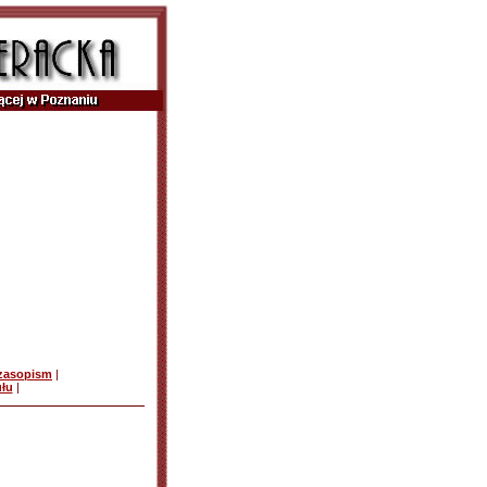
czasopism
|
ułu
|