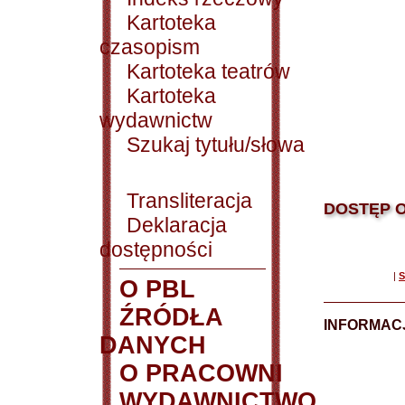
Kartoteka
czasopism
Kartoteka teatrów
Kartoteka
wydawnictw
Szukaj tytułu/słowa
Transliteracja
DOSTĘP O
Deklaracja
dostępności
|
S
O PBL
ŹRÓDŁA
INFORMAC
DANYCH
O PRACOWNI
WYDAWNICTWO