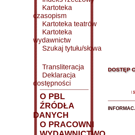
Kartoteka
czasopism
Kartoteka teatrów
Kartoteka
wydawnictw
Szukaj tytułu/słowa
Transliteracja
DOSTĘP O
Deklaracja
dostępności
|
S
O PBL
ŹRÓDŁA
INFORMAC
DANYCH
O PRACOWNI
WYDAWNICTWO