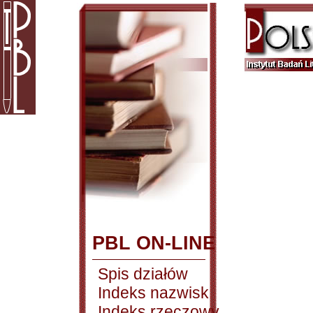
PBL ON-LINE
Spis działów
Indeks nazwisk
Indeks rzeczowy