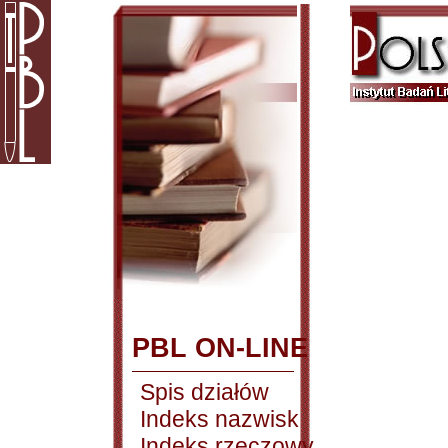
PBL ON-LINE
Spis działów
Indeks nazwisk
Indeks rzeczowy