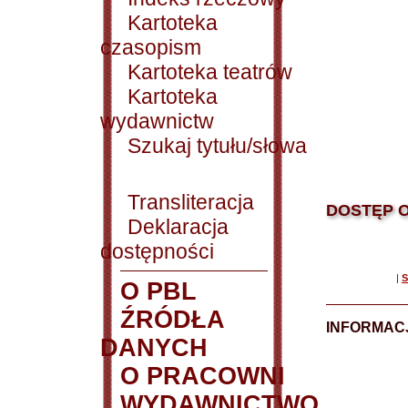
Kartoteka
czasopism
Kartoteka teatrów
Kartoteka
wydawnictw
Szukaj tytułu/słowa
Transliteracja
DOSTĘP O
Deklaracja
dostępności
|
S
O PBL
ŹRÓDŁA
INFORMAC
DANYCH
O PRACOWNI
WYDAWNICTWO