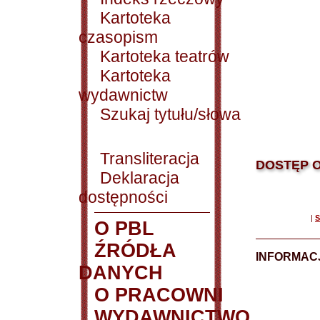
Kartoteka
czasopism
Kartoteka teatrów
Kartoteka
wydawnictw
Szukaj tytułu/słowa
Transliteracja
DOSTĘP O
Deklaracja
dostępności
|
S
O PBL
ŹRÓDŁA
INFORMAC
DANYCH
O PRACOWNI
WYDAWNICTWO