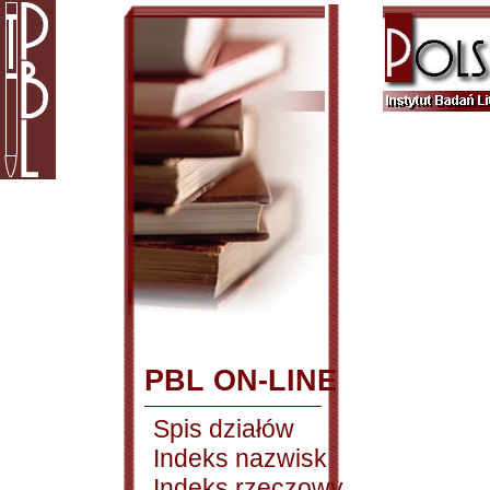
PBL ON-LINE
Spis działów
Indeks nazwisk
Indeks rzeczowy