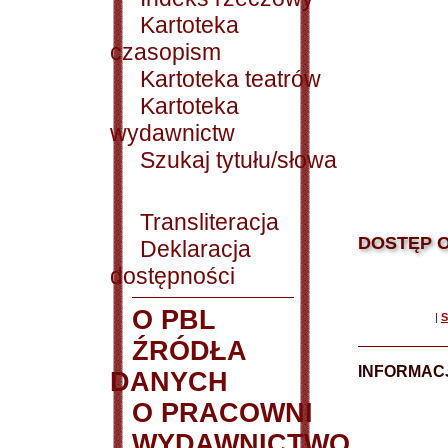
Kartoteka
czasopism
Kartoteka teatrów
Kartoteka
wydawnictw
Szukaj tytułu/słowa
Transliteracja
DOSTĘP O
Deklaracja
dostępności
O PBL
|
S
ŹRÓDŁA
INFORMAC
DANYCH
O PRACOWNI
WYDAWNICTWO