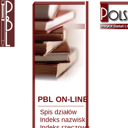
PBL ON-LINE
Spis działów
Indeks nazwisk
Indeks rzeczowy