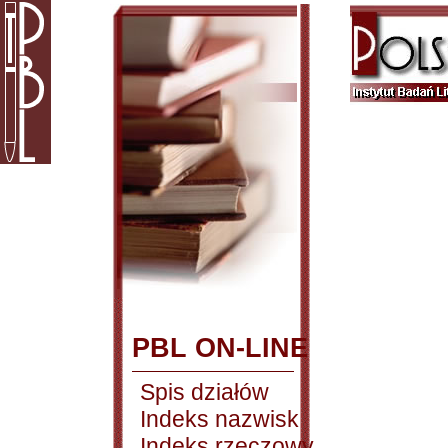
PBL ON-LINE
Spis działów
Indeks nazwisk
Indeks rzeczowy