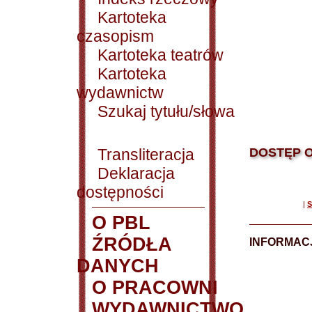
Kartoteka
czasopism
Kartoteka teatrów
Kartoteka
wydawnictw
Szukaj tytułu/słowa
Transliteracja
DOSTĘP O
Deklaracja
dostępności
|
S
O PBL
ŹRÓDŁA
INFORMAC
DANYCH
O PRACOWNI
WYDAWNICTWO