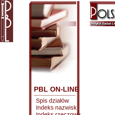
PBL ON-LINE
Spis działów
Indeks nazwisk
Indeks rzeczowy