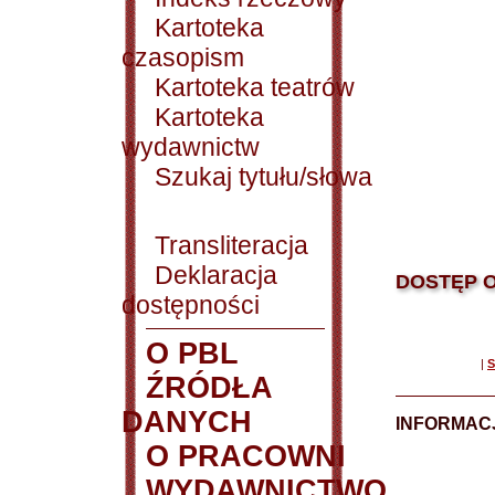
Kartoteka
czasopism
Kartoteka teatrów
Kartoteka
wydawnictw
Szukaj tytułu/słowa
Transliteracja
Deklaracja
DOSTĘP O
dostępności
O PBL
|
S
ŹRÓDŁA
DANYCH
INFORMAC
O PRACOWNI
WYDAWNICTWO