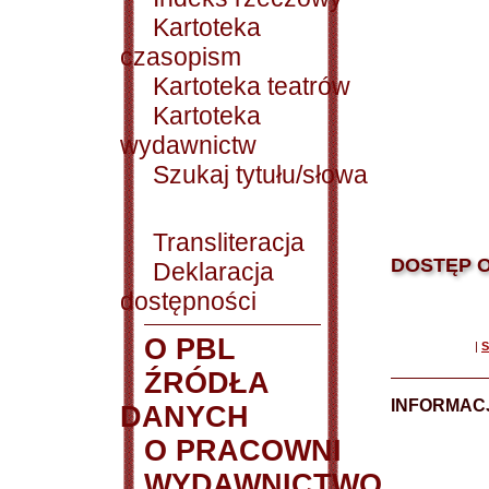
Kartoteka
czasopism
Kartoteka teatrów
Kartoteka
wydawnictw
Szukaj tytułu/słowa
Transliteracja
DOSTĘP O
Deklaracja
dostępności
O PBL
|
S
ŹRÓDŁA
INFORMAC
DANYCH
O PRACOWNI
WYDAWNICTWO