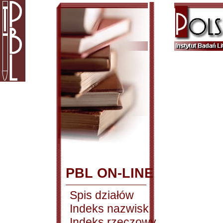
PBL ON-LINE
Spis działów
Indeks nazwisk
Indeks rzeczowy