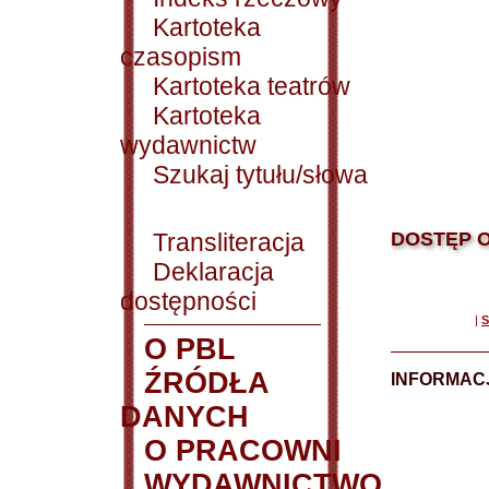
Kartoteka
czasopism
Kartoteka teatrów
Kartoteka
wydawnictw
Szukaj tytułu/słowa
Transliteracja
DOSTĘP O
Deklaracja
dostępności
|
S
O PBL
ŹRÓDŁA
INFORMAC
DANYCH
O PRACOWNI
WYDAWNICTWO