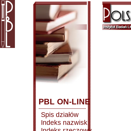
PBL ON-LINE
Spis działów
Indeks nazwisk
Indeks rzeczowy