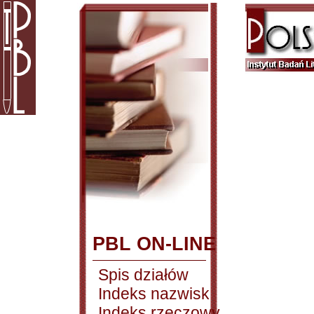
PBL ON-LINE
Spis działów
Indeks nazwisk
Indeks rzeczowy