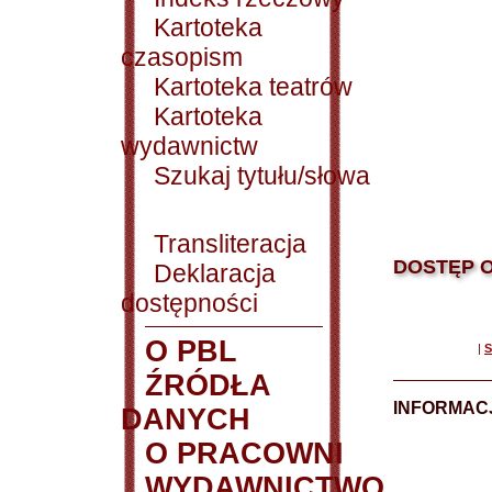
Kartoteka
czasopism
Kartoteka teatrów
Kartoteka
wydawnictw
Szukaj tytułu/słowa
Transliteracja
DOSTĘP O
Deklaracja
dostępności
O PBL
|
S
ŹRÓDŁA
INFORMAC
DANYCH
O PRACOWNI
WYDAWNICTWO