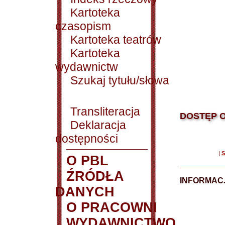
Kartoteka
czasopism
Kartoteka teatrów
Kartoteka
wydawnictw
Szukaj tytułu/słowa
Transliteracja
DOSTĘP O
Deklaracja
dostępności
|
S
O PBL
ŹRÓDŁA
INFORMAC
DANYCH
O PRACOWNI
WYDAWNICTWO