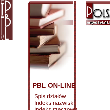
PBL ON-LINE
Spis działów
Indeks nazwisk
Indeks rzeczowy