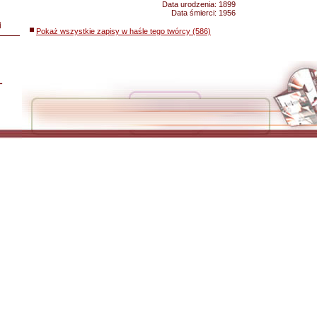
Data urodzenia:
1899
Data śmierci:
1956
i
Pokaż wszystkie zapisy w haśle tego twórcy (586)
L