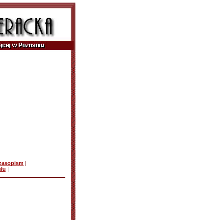
czasopism
|
ułu
|