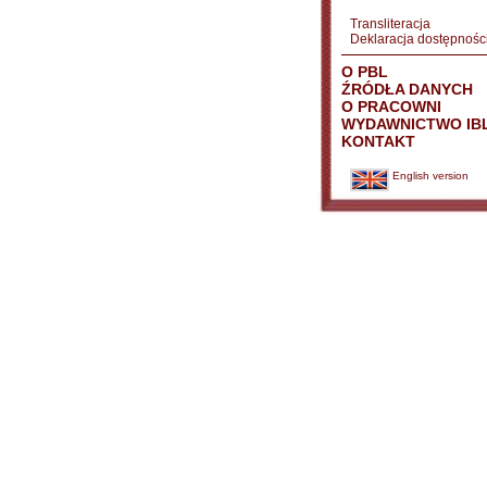
Transliteracja
Deklaracja dostępnośc
O PBL
ŹRÓDŁA DANYCH
O PRACOWNI
WYDAWNICTWO IB
KONTAKT
English version