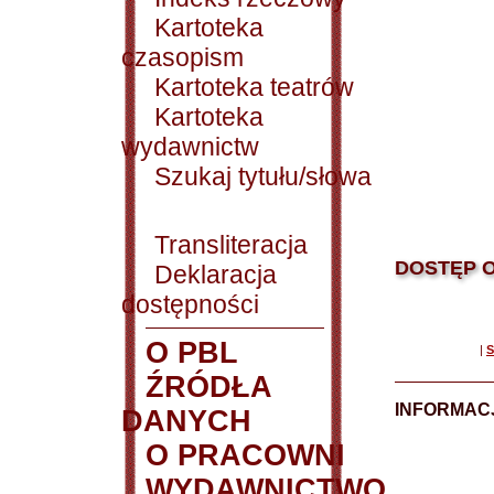
Kartoteka
czasopism
Kartoteka teatrów
Kartoteka
wydawnictw
Szukaj tytułu/słowa
Transliteracja
DOSTĘP O
Deklaracja
dostępności
O PBL
|
S
ŹRÓDŁA
INFORMAC
DANYCH
O PRACOWNI
WYDAWNICTWO