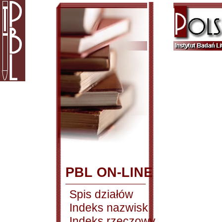
PBL ON-LINE
Spis działów
Indeks nazwisk
Indeks rzeczowy