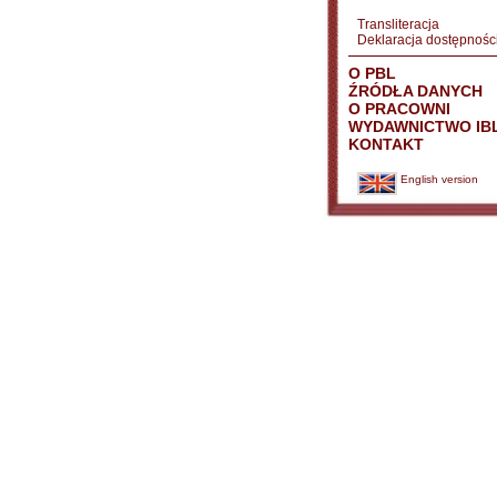
Transliteracja
Deklaracja dostępnośc
O PBL
ŹRÓDŁA DANYCH
O PRACOWNI
WYDAWNICTWO IB
KONTAKT
English version