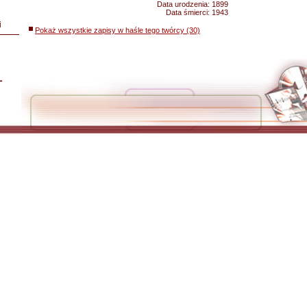
Data urodzenia:
1899
Data śmierci:
1943
i
Pokaż wszystkie zapisy w haśle tego twórcy (30)
L