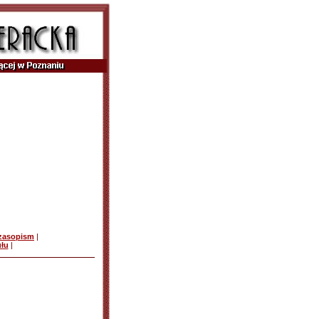
czasopism
|
ułu
|