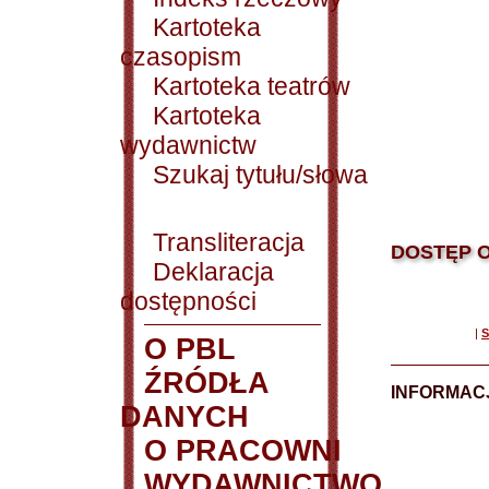
Kartoteka
czasopism
Kartoteka teatrów
Kartoteka
wydawnictw
Szukaj tytułu/słowa
Transliteracja
DOSTĘP O
Deklaracja
dostępności
|
S
O PBL
ŹRÓDŁA
INFORMAC
DANYCH
O PRACOWNI
WYDAWNICTWO