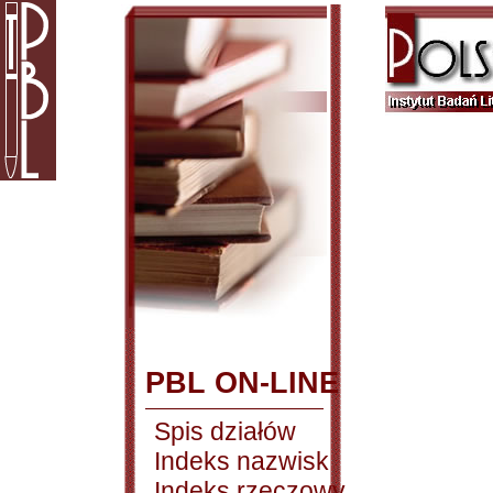
PBL ON-LINE
Spis działów
Indeks nazwisk
Indeks rzeczowy