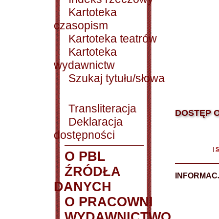
Kartoteka
czasopism
Kartoteka teatrów
Kartoteka
wydawnictw
Szukaj tytułu/słowa
Transliteracja
DOSTĘP O
Deklaracja
dostępności
|
S
O PBL
ŹRÓDŁA
INFORMAC
DANYCH
O PRACOWNI
WYDAWNICTWO