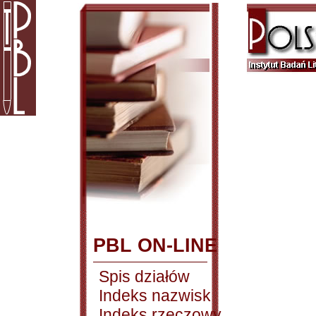
PBL ON-LINE
Spis działów
Indeks nazwisk
Indeks rzeczowy