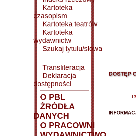
Kartoteka
czasopism
Kartoteka teatrów
Kartoteka
wydawnictw
Szukaj tytułu/słowa
Transliteracja
DOSTĘP O
Deklaracja
dostępności
O PBL
|
S
ŹRÓDŁA
INFORMAC
DANYCH
O PRACOWNI
WYDAWNICTWO