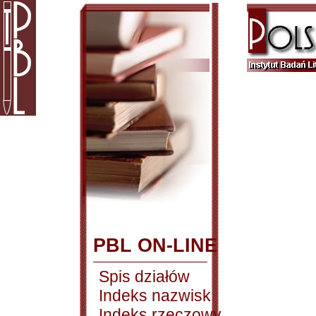
PBL ON-LINE
Spis działów
Indeks nazwisk
Indeks rzeczowy