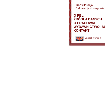
Transliteracja
Deklaracja dostępnośc
O PBL
ŹRÓDŁA DANYCH
O PRACOWNI
WYDAWNICTWO IB
KONTAKT
English version