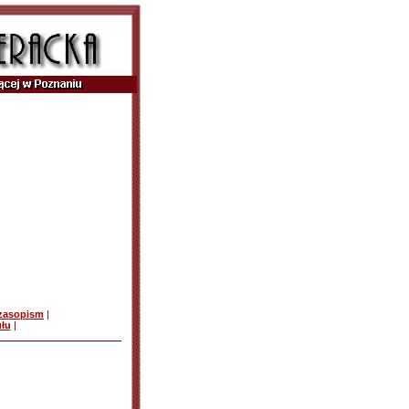
czasopism
|
ułu
|