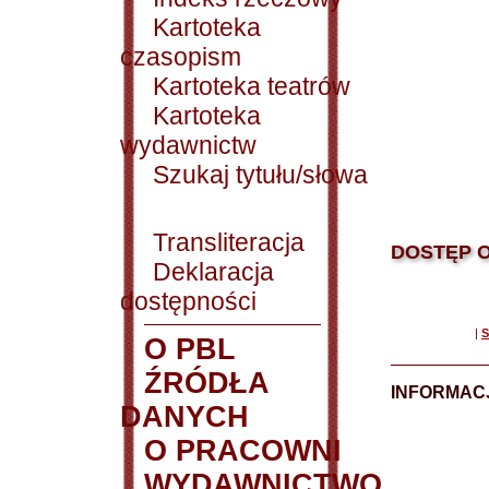
Kartoteka
czasopism
Kartoteka teatrów
Kartoteka
wydawnictw
Szukaj tytułu/słowa
Transliteracja
DOSTĘP O
Deklaracja
dostępności
|
S
O PBL
ŹRÓDŁA
INFORMAC
DANYCH
O PRACOWNI
WYDAWNICTWO