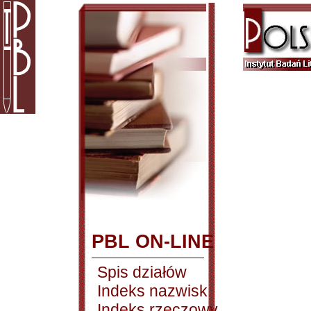
PBL ON-LINE
Spis działów
Indeks nazwisk
Indeks rzeczowy