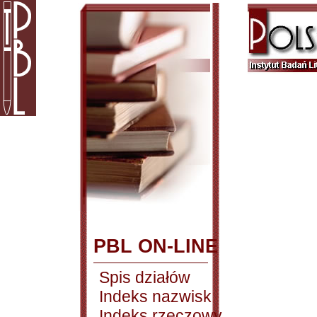
PBL ON-LINE
Spis działów
Indeks nazwisk
Indeks rzeczowy