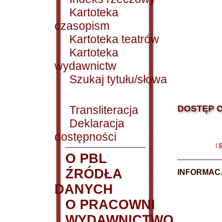
Kartoteka
czasopism
Kartoteka teatrów
Kartoteka
wydawnictw
Szukaj tytułu/słowa
Transliteracja
DOSTĘP O
Deklaracja
dostępności
|
S
O PBL
ŹRÓDŁA
INFORMAC
DANYCH
O PRACOWNI
WYDAWNICTWO