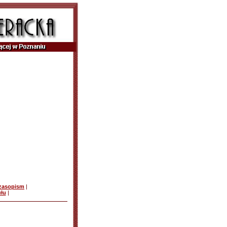
czasopism
|
ułu
|