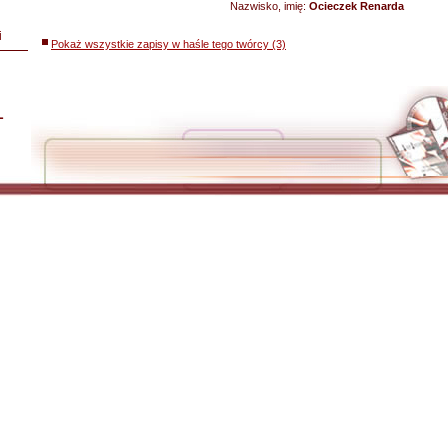
Nazwisko, imię:
Ocieczek Renarda
i
Pokaż wszystkie zapisy w haśle tego twórcy (3)
L