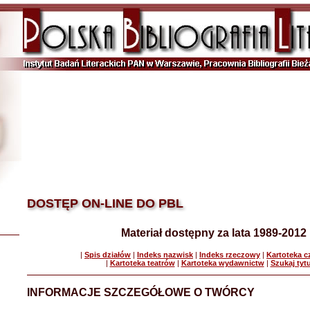
DOSTĘP ON-LINE DO PBL
Materiał dostępny za lata 1989-2012
|
Spis działów
|
Indeks nazwisk
|
Indeks rzeczowy
|
Kartoteka 
|
Kartoteka teatrów
|
Kartoteka wydawnictw
|
Szukaj tyt
INFORMACJE SZCZEGÓŁOWE O TWÓRCY