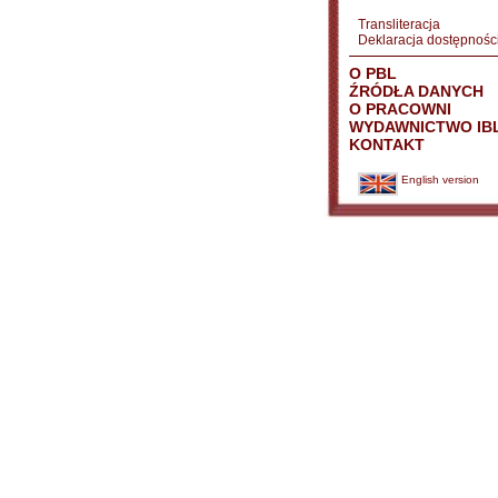
Transliteracja
Deklaracja dostępnośc
O PBL
ŹRÓDŁA DANYCH
O PRACOWNI
WYDAWNICTWO IB
KONTAKT
English version