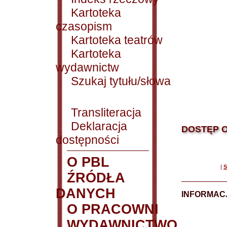
Kartoteka
czasopism
Kartoteka teatrów
Kartoteka
wydawnictw
Szukaj tytułu/słowa
Transliteracja
Deklaracja
DOSTĘP O
dostępności
O PBL
|
S
ŹRÓDŁA
DANYCH
INFORMAC
O PRACOWNI
WYDAWNICTWO