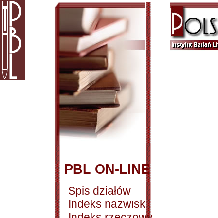
PBL ON-LINE
Spis działów
Indeks nazwisk
Indeks rzeczowy