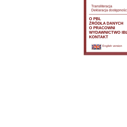
Transliteracja
Deklaracja dostępnośc
O PBL
ŹRÓDŁA DANYCH
O PRACOWNI
WYDAWNICTWO IB
KONTAKT
English version