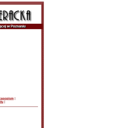
czasopism
|
ułu
|