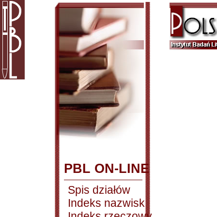
PBL ON-LINE
Spis działów
Indeks nazwisk
Indeks rzeczowy