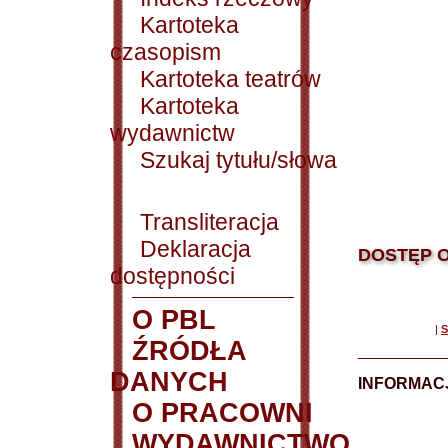
Kartoteka
czasopism
Kartoteka teatrów
Kartoteka
wydawnictw
Szukaj tytułu/słowa
Transliteracja
Deklaracja
DOSTĘP O
dostępności
O PBL
|
S
ŹRÓDŁA
DANYCH
INFORMAC
O PRACOWNI
WYDAWNICTWO