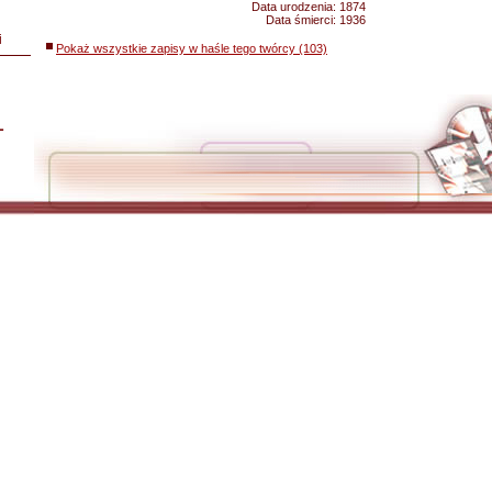
Data urodzenia:
1874
Data śmierci:
1936
i
Pokaż wszystkie zapisy w haśle tego twórcy (103)
L