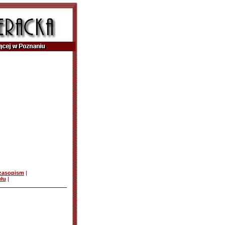
czasopism
|
ułu
|