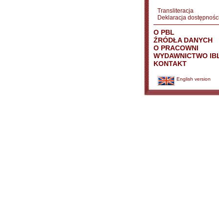
Transliteracja
Deklaracja dostępnośc
O PBL
ŹRÓDŁA DANYCH
O PRACOWNI
WYDAWNICTWO IB
KONTAKT
English version