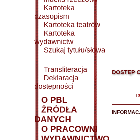
Kartoteka
czasopism
Kartoteka teatrów
Kartoteka
wydawnictw
Szukaj tytułu/słowa
Transliteracja
DOSTĘP O
Deklaracja
dostępności
|
S
O PBL
ŹRÓDŁA
INFORMAC
DANYCH
O PRACOWNI
WYDAWNICTWO