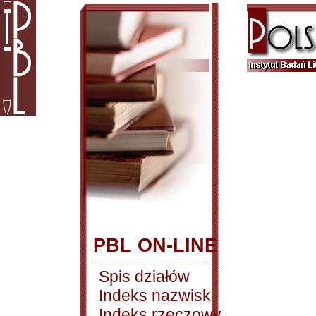
PBL ON-LINE
Spis działów
Indeks nazwisk
Indeks rzeczowy