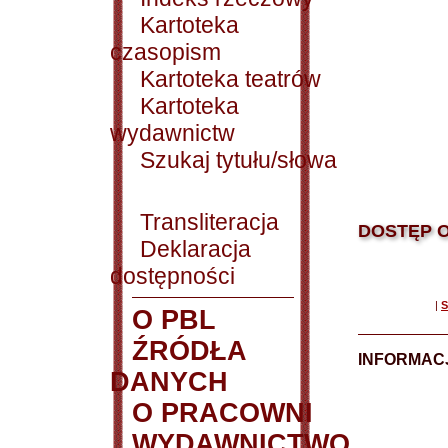
Kartoteka
czasopism
Kartoteka teatrów
Kartoteka
wydawnictw
Szukaj tytułu/słowa
Transliteracja
DOSTĘP O
Deklaracja
dostępności
|
S
O PBL
ŹRÓDŁA
INFORMAC
DANYCH
O PRACOWNI
WYDAWNICTWO