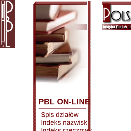
PBL ON-LINE
Spis działów
Indeks nazwisk
Indeks rzeczowy