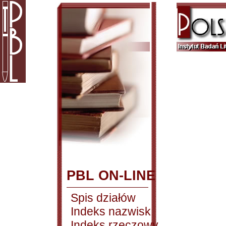
PBL ON-LINE
Spis działów
Indeks nazwisk
Indeks rzeczowy