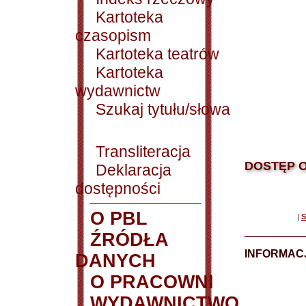
Kartoteka
czasopism
Kartoteka teatrów
Kartoteka
wydawnictw
Szukaj tytułu/słowa
Transliteracja
DOSTĘP O
Deklaracja
dostępności
O PBL
|
S
ŹRÓDŁA
INFORMAC
DANYCH
O PRACOWNI
WYDAWNICTWO