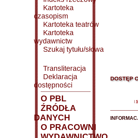
Kartoteka
czasopism
Kartoteka teatrów
Kartoteka
wydawnictw
Szukaj tytułu/słowa
Transliteracja
Deklaracja
DOSTĘP O
dostępności
O PBL
|
S
ŹRÓDŁA
DANYCH
INFORMAC
O PRACOWNI
WYDAWNICTWO