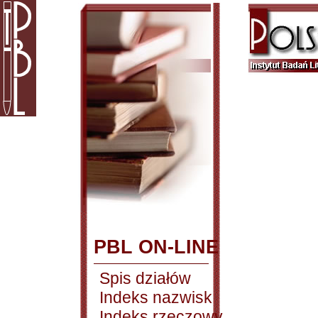
PBL ON-LINE
Spis działów
Indeks nazwisk
Indeks rzeczowy