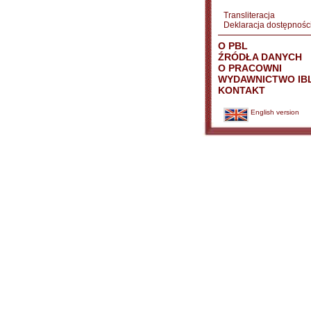
Transliteracja
Deklaracja dostępnośc
O PBL
ŹRÓDŁA DANYCH
O PRACOWNI
WYDAWNICTWO IB
KONTAKT
English version