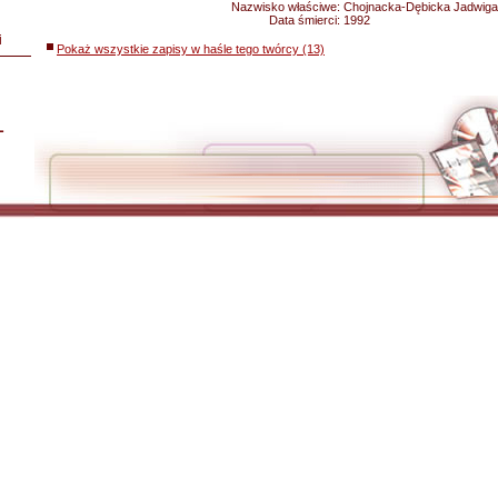
Nazwisko właściwe:
Chojnacka-Dębicka Jadwiga
Data śmierci:
1992
i
Pokaż wszystkie zapisy w haśle tego twórcy (13)
L