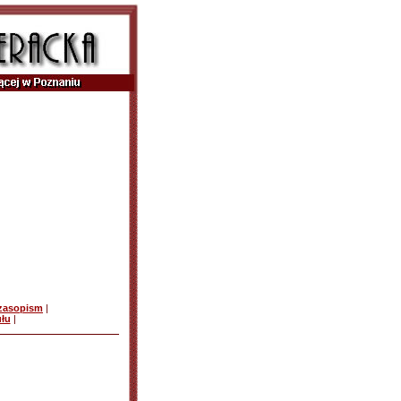
czasopism
|
ułu
|