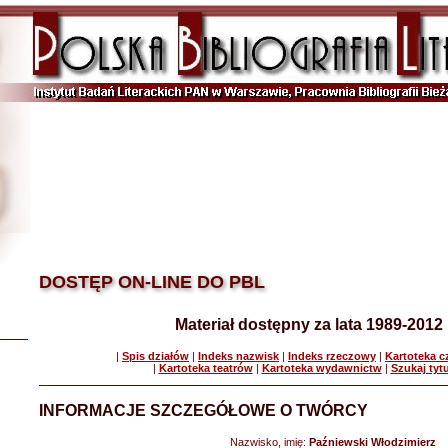
DOSTĘP ON-LINE DO PBL
Materiał dostępny za lata 1989-2012
|
Spis działów
|
Indeks nazwisk
|
Indeks rzeczowy
|
Kartoteka 
|
Kartoteka teatrów
|
Kartoteka wydawnictw
|
Szukaj tyt
INFORMACJE SZCZEGÓŁOWE O TWÓRCY
Nazwisko, imię:
Paźniewski Włodzimierz