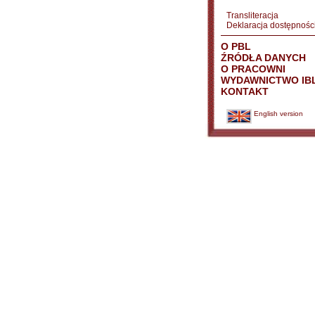
Transliteracja
Deklaracja dostępnośc
O PBL
ŹRÓDŁA DANYCH
O PRACOWNI
WYDAWNICTWO IB
KONTAKT
English version