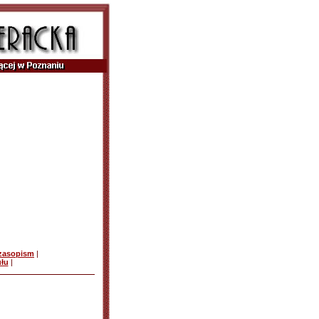
czasopism
|
ułu
|