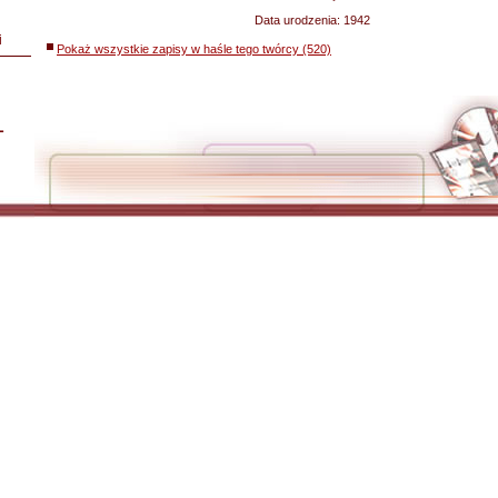
Data urodzenia:
1942
i
Pokaż wszystkie zapisy w haśle tego twórcy (520)
L