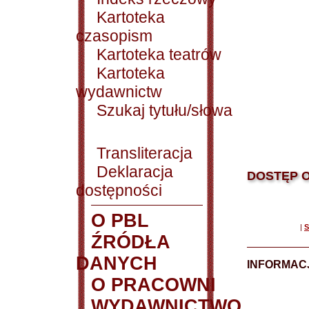
Kartoteka
czasopism
Kartoteka teatrów
Kartoteka
wydawnictw
Szukaj tytułu/słowa
Transliteracja
Deklaracja
DOSTĘP O
dostępności
O PBL
|
S
ŹRÓDŁA
DANYCH
INFORMAC
O PRACOWNI
WYDAWNICTWO