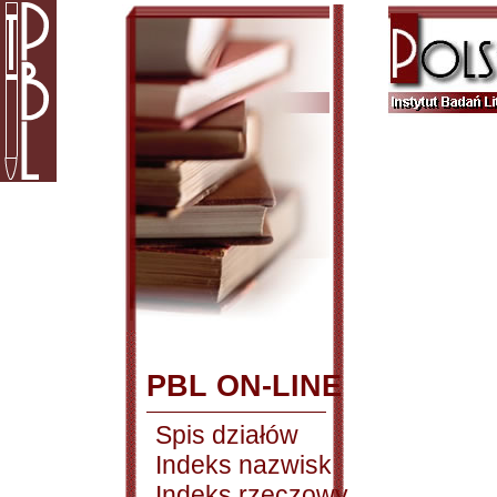
PBL ON-LINE
Spis działów
Indeks nazwisk
Indeks rzeczowy