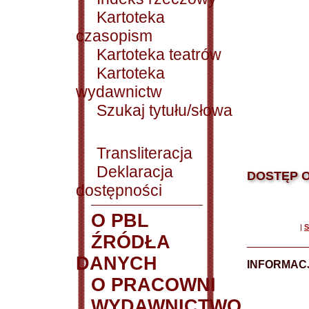
Kartoteka
czasopism
Kartoteka teatrów
Kartoteka
wydawnictw
Szukaj tytułu/słowa
Transliteracja
Deklaracja
DOSTĘP O
dostępności
O PBL
|
S
ŹRÓDŁA
DANYCH
INFORMAC
O PRACOWNI
WYDAWNICTWO