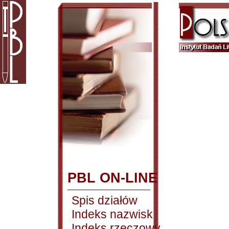
PBL ON-LINE
Spis działów
Indeks nazwisk
Indeks rzeczowy