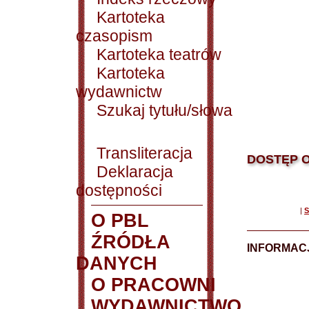
Kartoteka
czasopism
Kartoteka teatrów
Kartoteka
wydawnictw
Szukaj tytułu/słowa
Transliteracja
DOSTĘP O
Deklaracja
dostępności
|
S
O PBL
ŹRÓDŁA
INFORMAC
DANYCH
O PRACOWNI
WYDAWNICTWO