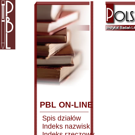
PBL ON-LINE
Spis działów
Indeks nazwisk
Indeks rzeczowy