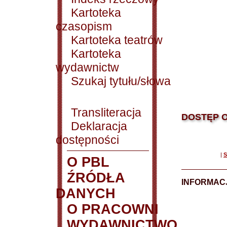
Kartoteka
czasopism
Kartoteka teatrów
Kartoteka
wydawnictw
Szukaj tytułu/słowa
Transliteracja
DOSTĘP O
Deklaracja
dostępności
|
S
O PBL
ŹRÓDŁA
INFORMAC
DANYCH
O PRACOWNI
WYDAWNICTWO