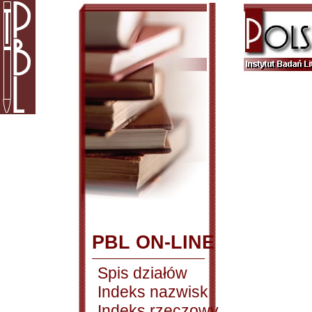
PBL ON-LINE
Spis działów
Indeks nazwisk
Indeks rzeczowy