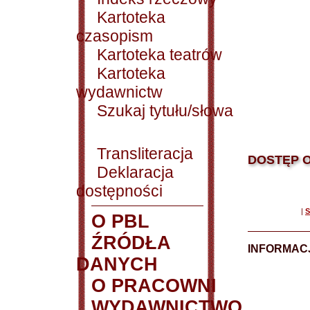
Kartoteka
czasopism
Kartoteka teatrów
Kartoteka
wydawnictw
Szukaj tytułu/słowa
Transliteracja
DOSTĘP O
Deklaracja
dostępności
|
S
O PBL
ŹRÓDŁA
INFORMAC
DANYCH
O PRACOWNI
WYDAWNICTWO