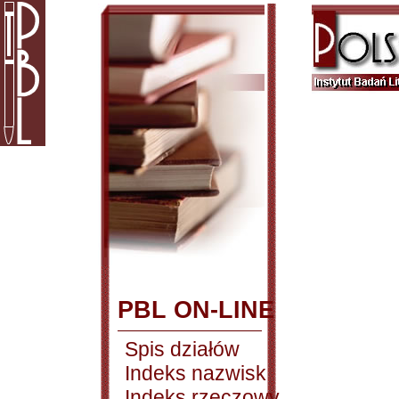
PBL ON-LINE
Spis działów
Indeks nazwisk
Indeks rzeczowy