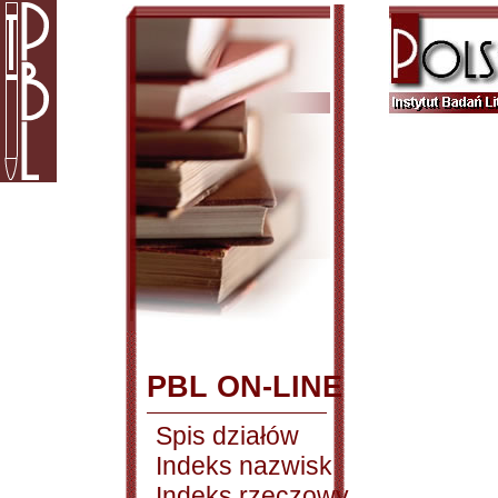
PBL ON-LINE
Spis działów
Indeks nazwisk
Indeks rzeczowy