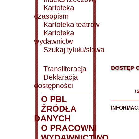
Kartoteka
czasopism
Kartoteka teatrów
Kartoteka
wydawnictw
Szukaj tytułu/słowa
Transliteracja
DOSTĘP O
Deklaracja
dostępności
|
S
O PBL
ŹRÓDŁA
INFORMAC
DANYCH
O PRACOWNI
WYDAWNICTWO