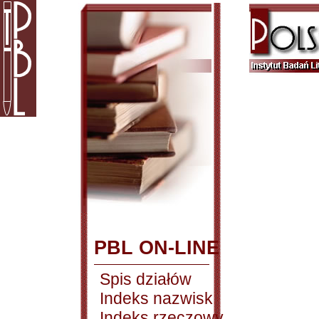
PBL ON-LINE
Spis działów
Indeks nazwisk
Indeks rzeczowy