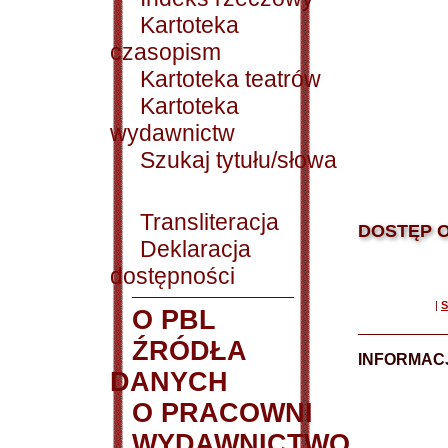
Kartoteka
czasopism
Kartoteka teatrów
Kartoteka
wydawnictw
Szukaj tytułu/słowa
Transliteracja
DOSTĘP O
Deklaracja
dostępności
|
S
O PBL
ŹRÓDŁA
INFORMAC
DANYCH
O PRACOWNI
WYDAWNICTWO