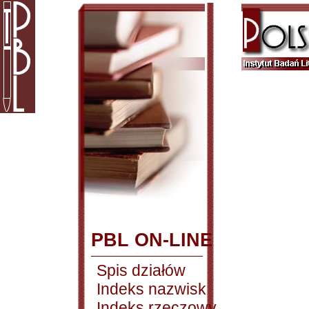
PBL ON-LINE
Spis działów
Indeks nazwisk
Indeks rzeczowy