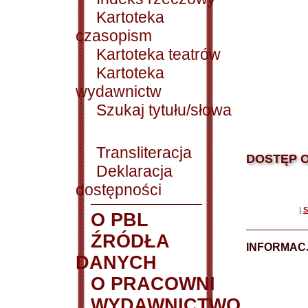
Kartoteka
czasopism
Kartoteka teatrów
Kartoteka
wydawnictw
Szukaj tytułu/słowa
Transliteracja
DOSTĘP O
Deklaracja
dostępności
|
S
O PBL
ŹRÓDŁA
INFORMAC
DANYCH
O PRACOWNI
WYDAWNICTWO