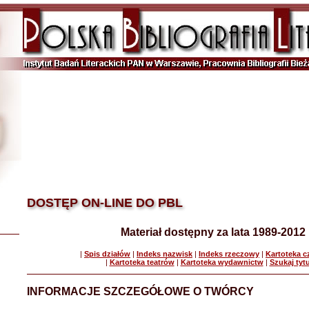
DOSTĘP ON-LINE DO PBL
Materiał dostępny za lata 1989-2012
|
Spis działów
|
Indeks nazwisk
|
Indeks rzeczowy
|
Kartoteka 
|
Kartoteka teatrów
|
Kartoteka wydawnictw
|
Szukaj tyt
INFORMACJE SZCZEGÓŁOWE O TWÓRCY