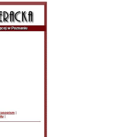
czasopism
|
ułu
|