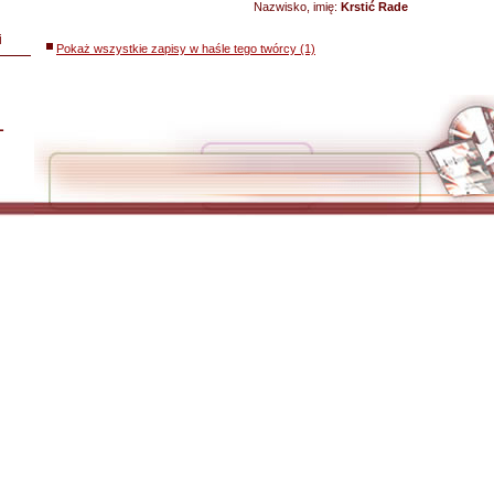
Nazwisko, imię:
Krstić Rade
i
Pokaż wszystkie zapisy w haśle tego twórcy (1)
L