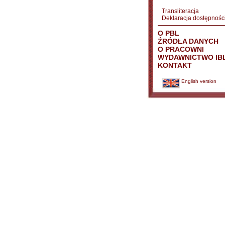
Transliteracja
Deklaracja dostępnośc
O PBL
ŹRÓDŁA DANYCH
O PRACOWNI
WYDAWNICTWO IB
KONTAKT
English version