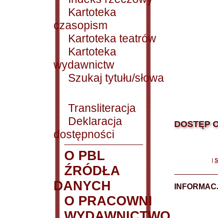
Kartoteka
czasopism
Kartoteka teatrów
Kartoteka
wydawnictw
Szukaj tytułu/słowa
Transliteracja
Deklaracja
DOSTĘP O
dostępności
O PBL
|
S
ŹRÓDŁA
DANYCH
INFORMAC
O PRACOWNI
WYDAWNICTWO