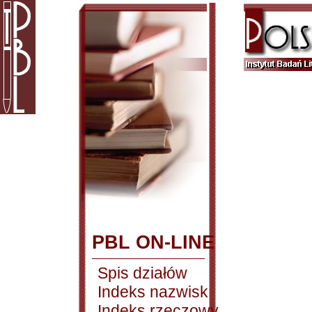
PBL ON-LINE
Spis działów
Indeks nazwisk
Indeks rzeczowy