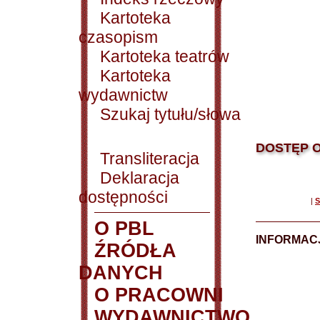
Kartoteka
czasopism
Kartoteka teatrów
Kartoteka
wydawnictw
Szukaj tytułu/słowa
DOSTĘP O
Transliteracja
Deklaracja
dostępności
|
S
O PBL
INFORMAC
ŹRÓDŁA
DANYCH
O PRACOWNI
WYDAWNICTWO