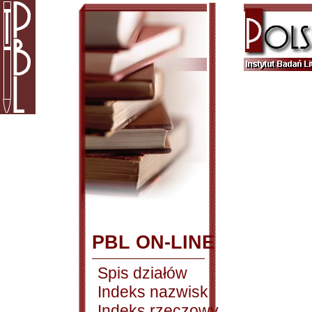
PBL ON-LINE
Spis działów
Indeks nazwisk
Indeks rzeczowy