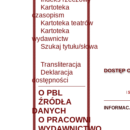
Kartoteka
czasopism
Kartoteka teatrów
Kartoteka
wydawnictw
Szukaj tytułu/słowa
Transliteracja
DOSTĘP O
Deklaracja
dostępności
O PBL
|
S
ŹRÓDŁA
INFORMAC
DANYCH
O PRACOWNI
WYDAWNICTWO