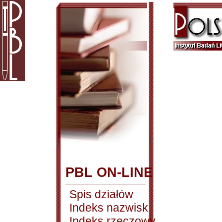
PBL ON-LINE
Spis działów
Indeks nazwisk
Indeks rzeczowy