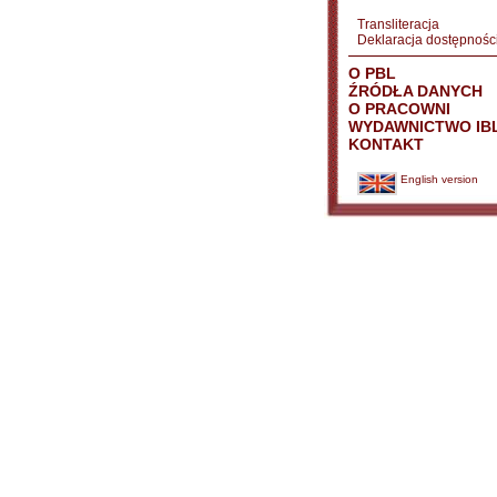
Transliteracja
Deklaracja dostępnośc
O PBL
ŹRÓDŁA DANYCH
O PRACOWNI
WYDAWNICTWO IB
KONTAKT
English version