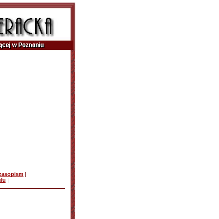
czasopism
|
ułu
|