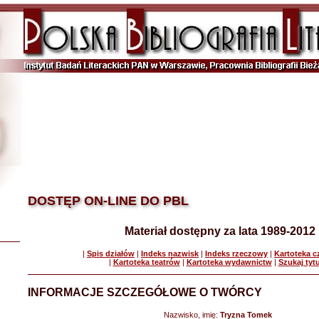
DOSTĘP ON-LINE DO PBL
Materiał dostępny za lata 1989-2012
|
Spis działów
|
Indeks nazwisk
|
Indeks rzeczowy
|
Kartoteka 
|
Kartoteka teatrów
|
Kartoteka wydawnictw
|
Szukaj tyt
INFORMACJE SZCZEGÓŁOWE O TWÓRCY
Nazwisko, imię:
Tryzna Tomek