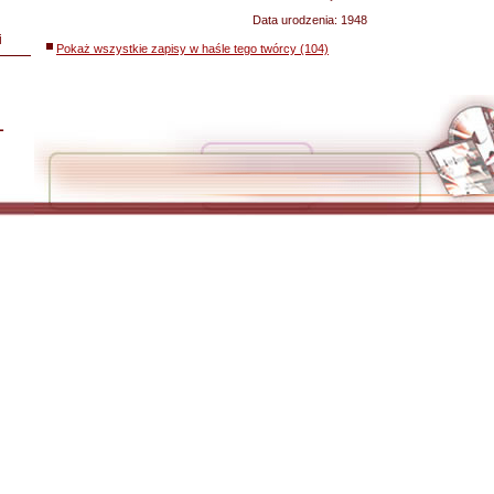
Data urodzenia:
1948
i
Pokaż wszystkie zapisy w haśle tego twórcy (104)
L