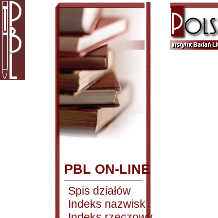
PBL ON-LINE
Spis działów
Indeks nazwisk
Indeks rzeczowy