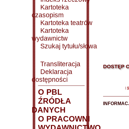
Kartoteka
czasopism
Kartoteka teatrów
Kartoteka
wydawnictw
Szukaj tytułu/słowa
Transliteracja
DOSTĘP O
Deklaracja
dostępności
|
S
O PBL
ŹRÓDŁA
INFORMAC
DANYCH
O PRACOWNI
WYDAWNICTWO