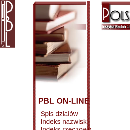
PBL ON-LINE
Spis działów
Indeks nazwisk
Indeks rzeczowy