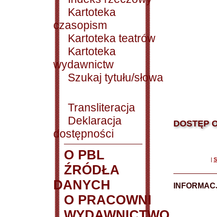
Kartoteka
czasopism
Kartoteka teatrów
Kartoteka
wydawnictw
Szukaj tytułu/słowa
Transliteracja
Deklaracja
DOSTĘP O
dostępności
O PBL
|
S
ŹRÓDŁA
DANYCH
INFORMAC
O PRACOWNI
WYDAWNICTWO