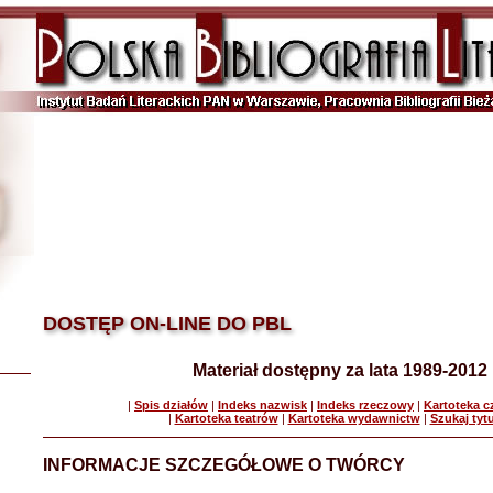
DOSTĘP ON-LINE DO PBL
Materiał dostępny za lata 1989-2012
|
Spis działów
|
Indeks nazwisk
|
Indeks rzeczowy
|
Kartoteka 
|
Kartoteka teatrów
|
Kartoteka wydawnictw
|
Szukaj tyt
INFORMACJE SZCZEGÓŁOWE O TWÓRCY