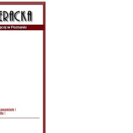
czasopism
|
ułu
|