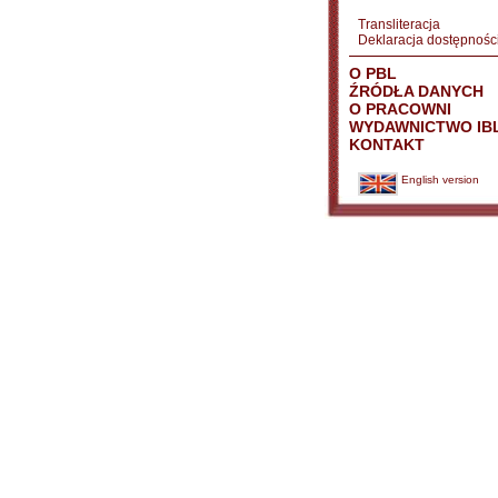
Transliteracja
Deklaracja dostępnośc
O PBL
ŹRÓDŁA DANYCH
O PRACOWNI
WYDAWNICTWO IB
KONTAKT
English version