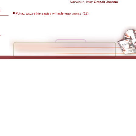
Nazwisko, imię:
Gręzak Joanna
i
Pokaż wszystkie zapisy w haśle tego twórcy (12)
L